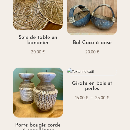
Sets de table en
bananier
Bol Coco à anse
20.00
€
20.00
€
Girafe en bois et
perles
Plage
15.00
€
–
25.00
€
de
prix :
15.00 €
Porte bougie corde
à