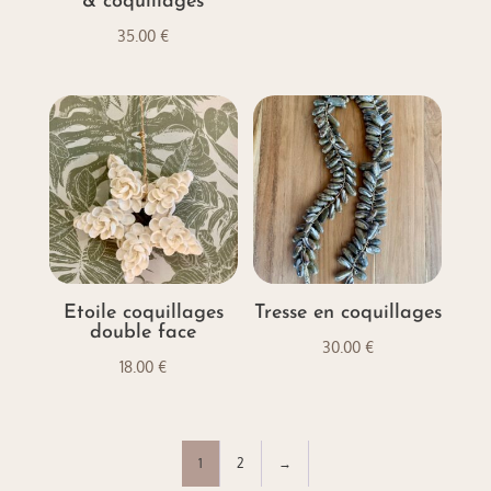
& coquillages
25.00 €
35.00
€
Etoile coquillages
Tresse en coquillages
double face
30.00
€
18.00
€
1
2
→