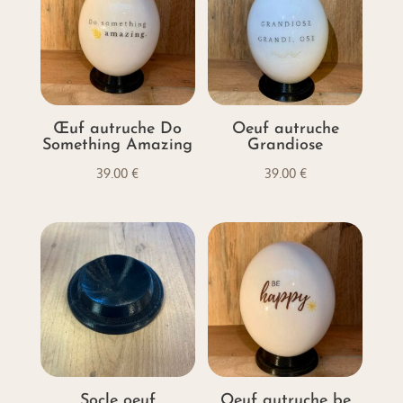
Œuf autruche Do
Oeuf autruche
Something Amazing
Grandiose
39.00
€
39.00
€
Socle oeuf
Oeuf autruche be