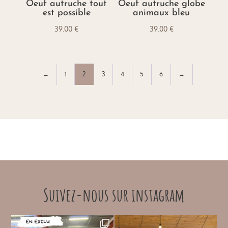
Oeuf autruche tout
Oeuf autruche globe
est possible
animaux bleu
39.00
€
39.00
€
←
1
2
3
4
5
6
→
Suivez-nous sur instagram