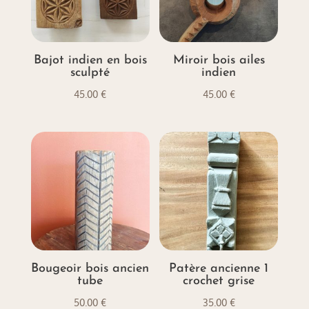
Bajot indien en bois
Miroir bois ailes
sculpté
indien
45.00
€
45.00
€
Bougeoir bois ancien
Patère ancienne 1
tube
crochet grise
50.00
€
35.00
€