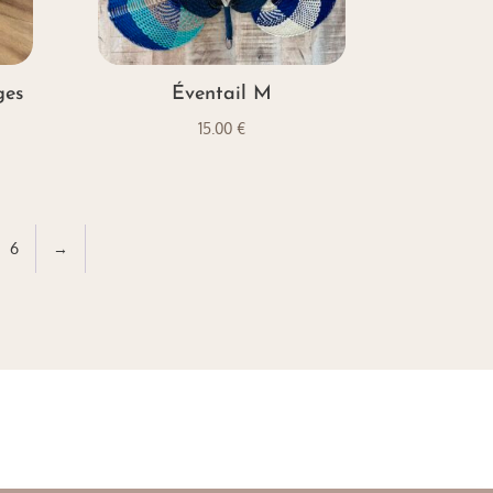
ges
Éventail M
15.00
€
6
→