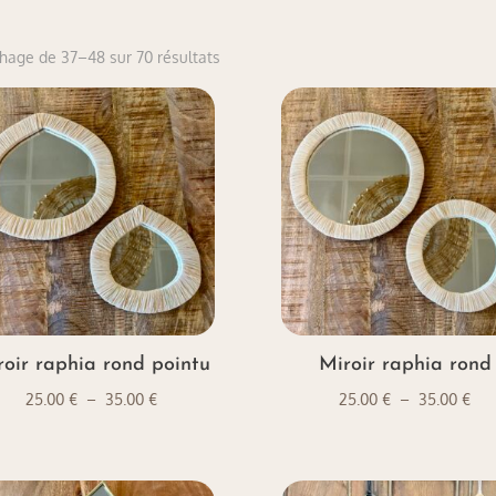
Trié
chage de 37–48 sur 70 résultats
du
plus
récent
au
plus
ancien
roir raphia rond pointu
Miroir raphia rond
Plage
Pla
25.00
€
–
35.00
€
25.00
€
–
35.00
€
de
de
prix :
prix
25.00 €
25.