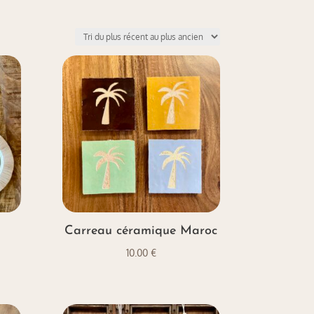
Carreau céramique Maroc
ge
10.00
€
 :
00 €