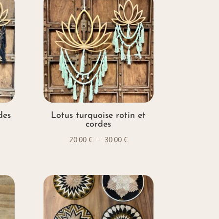
00 €
des
Lotus turquoise rotin et
cordes
ge
Plage
20.00
€
–
30.00
€
de
 :
prix :
00 €
20.00 €
à
00 €
30.00 €