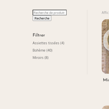
Recherche
Affi
pour :
Recherche
Filtrer
Assiettes tissées
(4)
Bohème
(40)
Miroirs
(8)
Mi