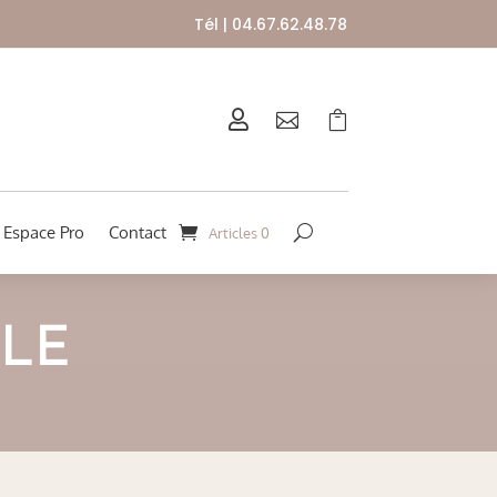
Tél | 04.67.62.48.78



Espace Pro
Contact
Articles 0
LE