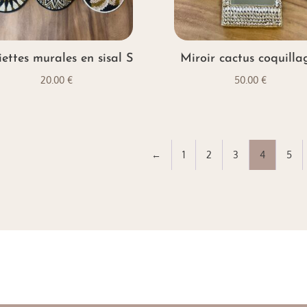
iettes murales en sisal S
Miroir cactus coquilla
20.00
€
50.00
€
←
1
2
3
4
5