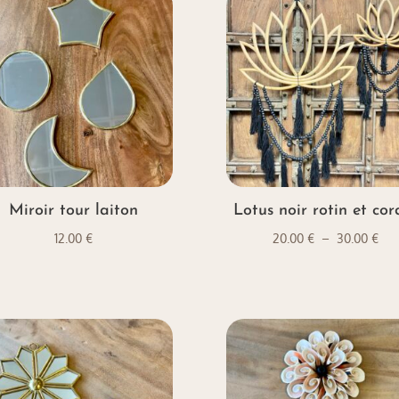
à
à
35.00 €
35.
Miroir tour laiton
Lotus noir rotin et cor
Pla
12.00
€
20.00
€
–
30.00
€
de
prix
20.
à
30.