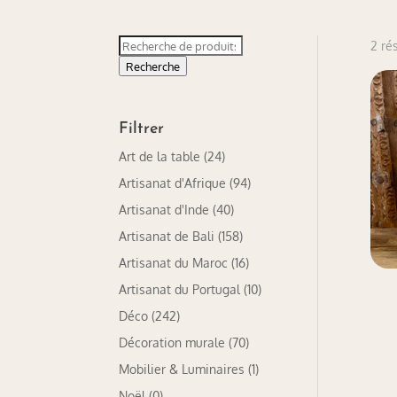
Recherche
2 ré
pour :
Recherche
Filtrer
Art de la table
(24)
Artisanat d'Afrique
(94)
Artisanat d'Inde
(40)
Artisanat de Bali
(158)
Artisanat du Maroc
(16)
Artisanat du Portugal
(10)
Déco
(242)
Décoration murale
(70)
Mobilier & Luminaires
(1)
Noël
(0)