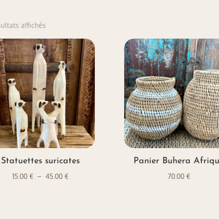
Trié
sultats affichés
du
plus
récent
au
plus
ancien
Statuettes suricates
Panier Buhera Afriq
Plage
15.00
€
–
45.00
€
70.00
€
de
prix :
15.00 €