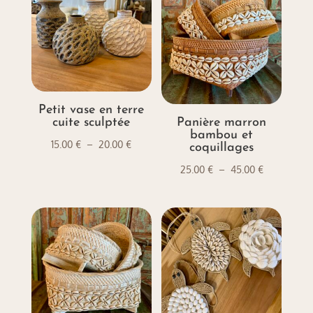
Petit vase en terre
cuite sculptée
Panière marron
bambou et
Plage
15.00
€
–
20.00
€
coquillages
de
Plage
25.00
€
–
45.00
€
prix :
de
15.00 €
prix :
à
25.00 €
20.00 €
à
45.00 €