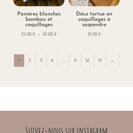
Panières blanches
Déco tortue en
bambou et
coquillages à
coquillages
suspendre
Plage
25.00
€
–
45.00
€
15.00
€
de
prix :
25.00 €
1
2
3
4
…
11
12
13
→
à
45.00 €
Suivez-nous sur instagram