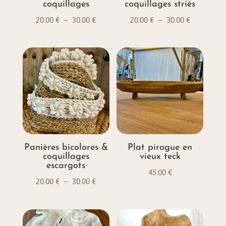
coquillages
coquillages striés
Plage
Plage
20.00
€
–
30.00
€
20.00
€
–
30.00
€
de
de
prix :
prix :
20.00 €
20.00 €
à
à
30.00 €
30.00 €
Panières bicolores &
Plat pirogue en
coquillages
vieux teck
escargots
45.00
€
Plage
20.00
€
–
30.00
€
de
prix :
20.00 €