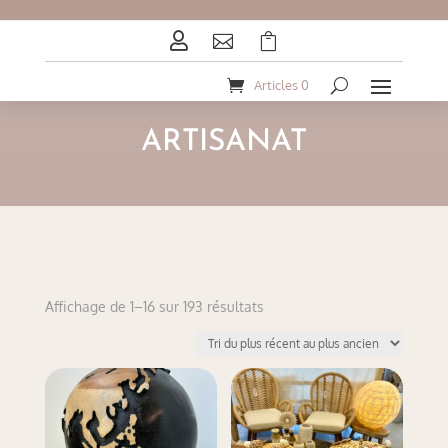



Articles 0
ARTISANAT
Trié
Affichage de 1–16 sur 193 résultats
du
plus
récent
au
plus
ancien