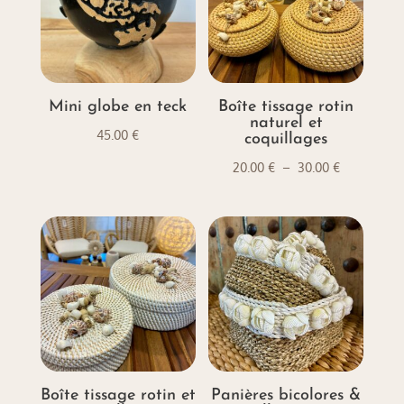
Mini globe en teck
Boîte tissage rotin
naturel et
45.00
€
coquillages
Plage
20.00
€
–
30.00
€
de
prix :
20.00 €
à
30.00 €
Boîte tissage rotin et
Panières bicolores &