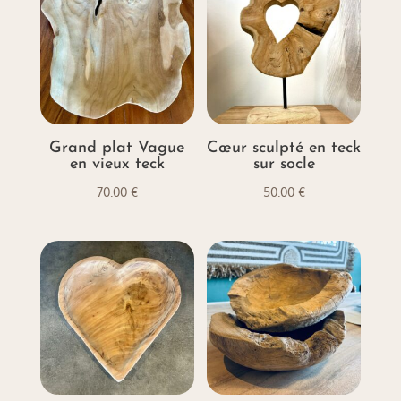
à
30.00 €
Grand plat Vague
Cœur sculpté en teck
en vieux teck
sur socle
70.00
€
50.00
€