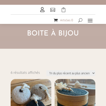



Articles 0
BOITE À BIJOU
Trié
6 résultats affichés
du
plus
récent
au
plus
ancien