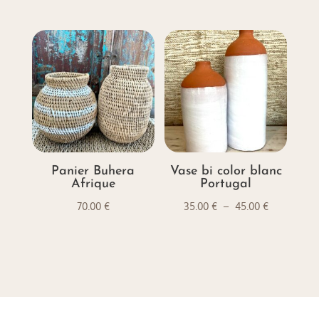
de
prix :
20.00 €
à
25.00 €
Panier Buhera
Vase bi color blanc
Afrique
Portugal
Plage
70.00
€
35.00
€
–
45.00
€
de
prix :
35.00 €
à
45.00 €