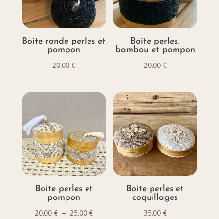
Boite ronde perles et
Boite perles,
pompon
bambou et pompon
20.00
€
20.00
€
Boite perles et
Boite perles et
pompon
coquillages
Plage
20.00
€
–
25.00
€
35.00
€