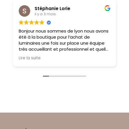
Stéphanie Lorie
il y a 3 mois
Bonjour nous sommes de lyon nous avons
M
été à la boutique pour l’achat de
f
luminaires une fois sur place une équipe
très accueillant et professionnel et quelle
choix on ne sait pas où donner de la tête
Lire la suite
tellement il y a des choses magnifiques
À très bientôt