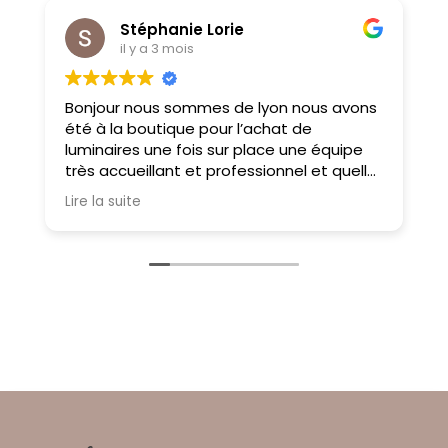
Stéphanie Lorie
il y a 3 mois
Bonjour nous sommes de lyon nous avons
M
été à la boutique pour l’achat de
f
luminaires une fois sur place une équipe
très accueillant et professionnel et quelle
choix on ne sait pas où donner de la tête
Lire la suite
tellement il y a des choses magnifiques
À très bientôt