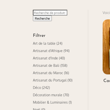
Recherche
Voici
pour :
Recherche
Filtrer
Art de la table
(24)
Artisanat d'Afrique
(94)
Artisanat d'Inde
(40)
Artisanat de Bali
(158)
Artisanat du Maroc
(16)
Artisanat du Portugal
(10)
Ca
Déco
(242)
Décoration murale
(70)
Mobilier & Luminaires
(1)
Noël
(0)