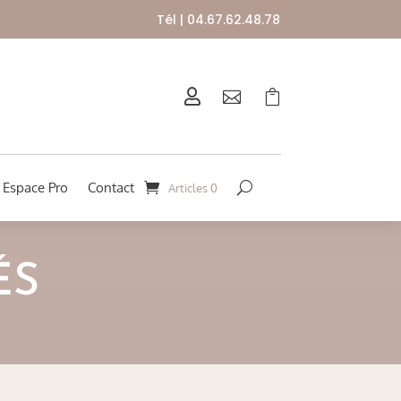
Tél | 04.67.62.48.78



Espace Pro
Contact
Articles 0
ÉS