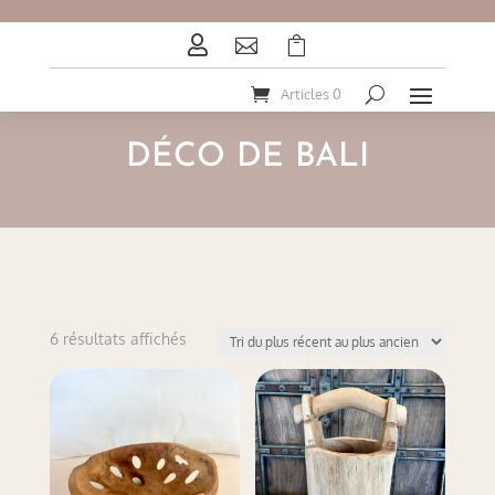



Articles 0
DÉCO DE BALI
Trié
6 résultats affichés
du
plus
récent
au
plus
ancien