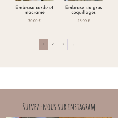
Embrase corde et
Embrase six gros
macramé
coquillages
30.00
€
25.00
€
1
2
3
→
Suivez-nous sur instagram