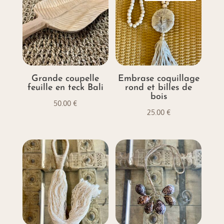
à
20.00 €
Grande coupelle
Embrase coquillage
feuille en teck Bali
rond et billes de
bois
50.00
€
25.00
€