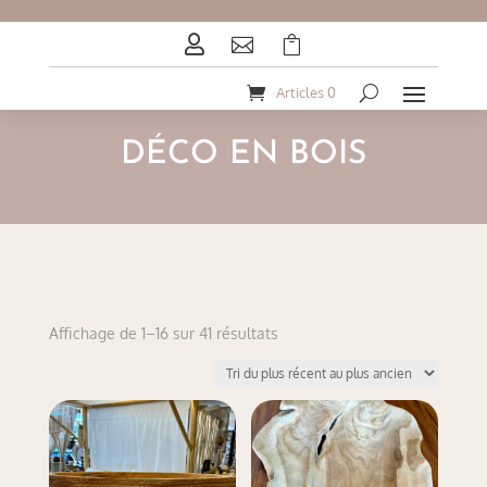



Articles 0
DÉCO EN BOIS
Trié
Affichage de 1–16 sur 41 résultats
du
plus
récent
au
plus
ancien