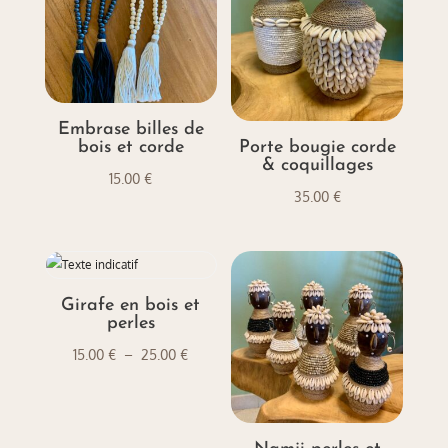
Embrase billes de
bois et corde
Porte bougie corde
& coquillages
15.00
€
35.00
€
Girafe en bois et
perles
Plage
15.00
€
–
25.00
€
de
prix :
15.00 €