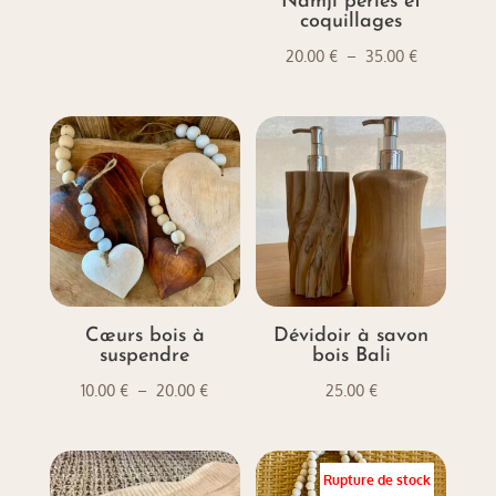
Namji perles et
à
coquillages
25.00 €
Plage
20.00
€
–
35.00
€
de
prix :
20.00 €
à
35.00 €
Cœurs bois à
Dévidoir à savon
suspendre
bois Bali
Plage
10.00
€
–
20.00
€
25.00
€
de
prix :
10.00 €
Rupture de stock