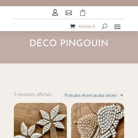



Articles 0
DÉCO PINGOUIN
Trié
5 résultats affichés
du
plus
récent
au
plus
ancien