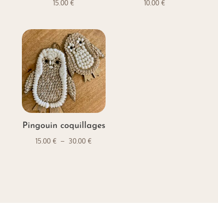
15.00
€
10.00
€
Pingouin coquillages
Plage
15.00
€
–
30.00
€
de
prix :
15.00 €
à
30.00 €