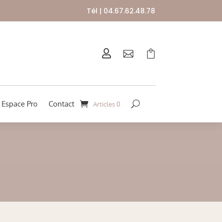
Tél | 04.67.62.48.78



Espace Pro
Contact
Articles 0
E