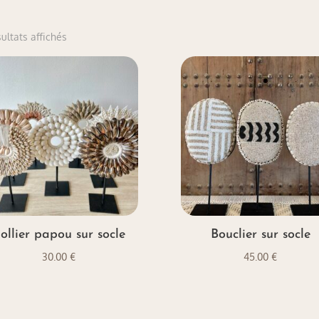
Trié
sultats affichés
du
plus
récent
au
plus
ancien
ollier papou sur socle
Bouclier sur socle
30.00
€
45.00
€