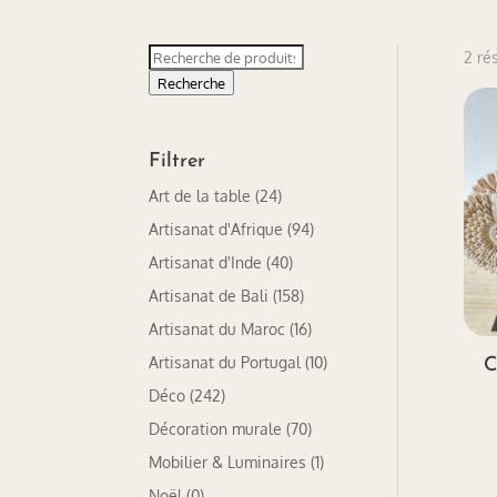
Recherche
2 ré
pour :
Recherche
Filtrer
Art de la table
(24)
Artisanat d'Afrique
(94)
Artisanat d'Inde
(40)
Artisanat de Bali
(158)
Artisanat du Maroc
(16)
Artisanat du Portugal
(10)
C
Déco
(242)
Décoration murale
(70)
Mobilier & Luminaires
(1)
Noël
(0)