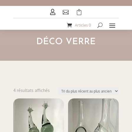



Articles 0
DÉCO VERRE
Trié
4 résultats affichés
du
plus
récent
au
plus
ancien