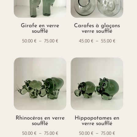
Girafe en verre
Carafes à glaçons
soufflé
verre soufflé
Plage
Plage
50.00
€
–
75.00
€
45.00
€
–
55.00
€
de
de
prix :
prix :
50.00 €
45.00 €
à
à
75.00 €
55.00 €
Rhinocéros en verre
Hippopotames en
soufflé
verre soufflé
Plage
Plage
50.00
€
–
75.00
€
50.00
€
–
75.00
€