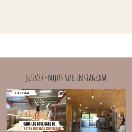
de
de
prix :
prix :
50.00 €
50.00 €
à
à
75.00 €
75.00 €
Suivez-nous sur instagram