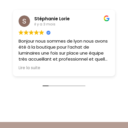
Stéphanie Lorie
il y a 3 mois
Bonjour nous sommes de lyon nous avons
M
été à la boutique pour l’achat de
f
luminaires une fois sur place une équipe
très accueillant et professionnel et quelle
choix on ne sait pas où donner de la tête
Lire la suite
tellement il y a des choses magnifiques
À très bientôt