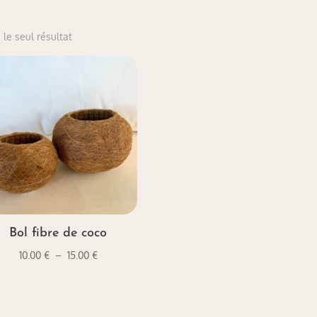
 le seul résultat
Bol fibre de coco
Plage
10.00
€
–
15.00
€
de
prix :
10.00 €