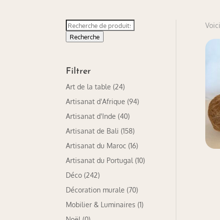
Recherche
Voici
pour :
Recherche
Filtrer
Art de la table
(24)
Artisanat d'Afrique
(94)
Artisanat d'Inde
(40)
Artisanat de Bali
(158)
Artisanat du Maroc
(16)
Artisanat du Portugal
(10)
Déco
(242)
Décoration murale
(70)
Mobilier & Luminaires
(1)
Noël
(0)