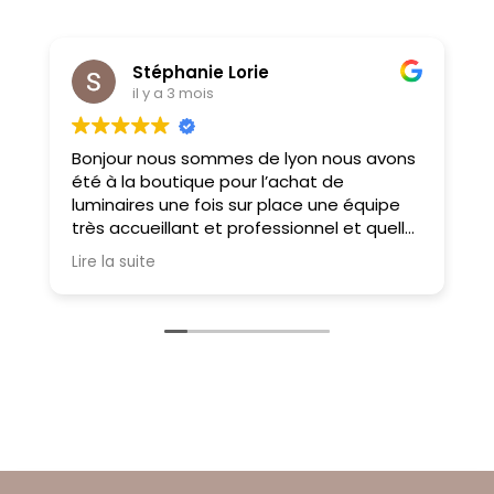
Stéphanie Lorie
il y a 3 mois
Bonjour nous sommes de lyon nous avons
M
été à la boutique pour l’achat de
f
luminaires une fois sur place une équipe
très accueillant et professionnel et quelle
choix on ne sait pas où donner de la tête
Lire la suite
tellement il y a des choses magnifiques
À très bientôt