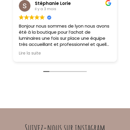
Stéphanie Lorie
il y a 3 mois
Bonjour nous sommes de lyon nous avons
M
été à la boutique pour l’achat de
f
luminaires une fois sur place une équipe
très accueillant et professionnel et quelle
choix on ne sait pas où donner de la tête
Lire la suite
tellement il y a des choses magnifiques
À très bientôt
Suivez-nous sur instagram