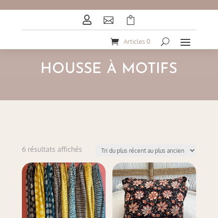



Articles 0
HOUSSE À MOTIFS
Trié
6 résultats affichés
du
plus
récent
au
plus
ancien