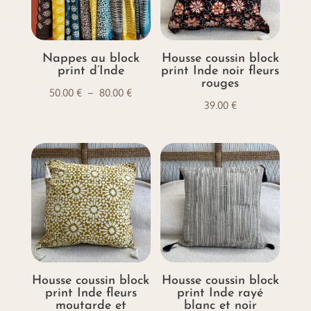
Nappes au block
Housse coussin block
print d’Inde
print Inde noir fleurs
rouges
Plage
50.00
€
–
80.00
€
39.00
€
de
prix :
50.00 €
à
80.00 €
Housse coussin block
Housse coussin block
print Inde fleurs
print Inde rayé
moutarde et
blanc et noir