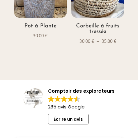
Pot à Plante
Corbeille à fruits
tressée
30.00
€
Plage
30.00
€
–
35.00
€
de
prix :
30.00 €
à
35.00 €
Comptoir des explorateurs
285 avis Google
Écrire un avis