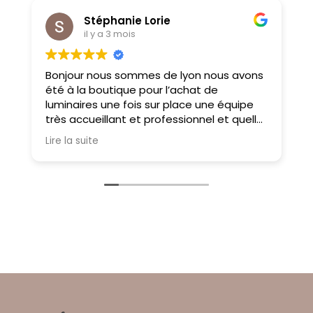
Stéphanie Lorie
il y a 3 mois
Bonjour nous sommes de lyon nous avons
M
été à la boutique pour l’achat de
f
luminaires une fois sur place une équipe
très accueillant et professionnel et quelle
choix on ne sait pas où donner de la tête
Lire la suite
tellement il y a des choses magnifiques
À très bientôt