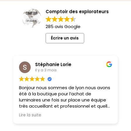
Comptoir des explorateurs
285 avis Google
Écrire un avis
Stéphanie Lorie
il y a 3 mois
Bonjour nous sommes de lyon nous avons
M
été à la boutique pour l’achat de
f
luminaires une fois sur place une équipe
très accueillant et professionnel et quelle
choix on ne sait pas où donner de la tête
Lire la suite
tellement il y a des choses magnifiques
À très bientôt