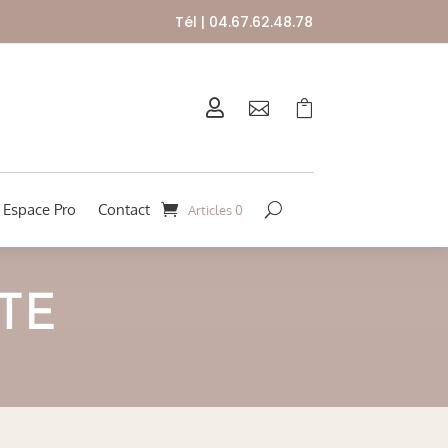
Tél | 04.67.62.48.78



Espace Pro
Contact
Articles 0
TE