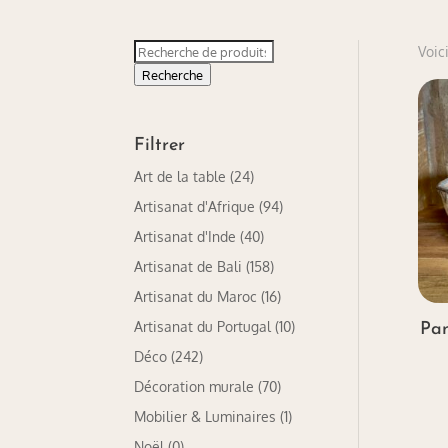
Recherche
Voici
pour :
Recherche
Filtrer
Art de la table
(24)
Artisanat d'Afrique
(94)
Artisanat d'Inde
(40)
Artisanat de Bali
(158)
Artisanat du Maroc
(16)
Artisanat du Portugal
(10)
Pan
Déco
(242)
Décoration murale
(70)
Mobilier & Luminaires
(1)
Noël
(0)