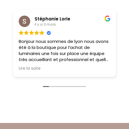
Stéphanie Lorie
il y a 3 mois
Bonjour nous sommes de lyon nous avons
M
été à la boutique pour l’achat de
f
luminaires une fois sur place une équipe
très accueillant et professionnel et quelle
choix on ne sait pas où donner de la tête
Lire la suite
tellement il y a des choses magnifiques
À très bientôt