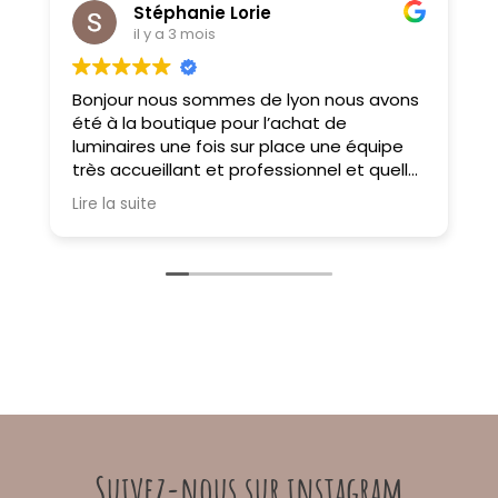
Stéphanie Lorie
il y a 3 mois
Bonjour nous sommes de lyon nous avons
M
été à la boutique pour l’achat de
f
luminaires une fois sur place une équipe
très accueillant et professionnel et quelle
choix on ne sait pas où donner de la tête
Lire la suite
tellement il y a des choses magnifiques
À très bientôt
Suivez-nous sur instagram