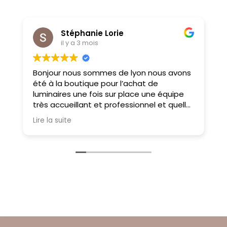
Stéphanie Lorie
il y a 3 mois
Bonjour nous sommes de lyon nous avons
M
été à la boutique pour l’achat de
f
luminaires une fois sur place une équipe
très accueillant et professionnel et quelle
choix on ne sait pas où donner de la tête
Lire la suite
tellement il y a des choses magnifiques
À très bientôt