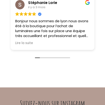
Stéphanie Lorie
il y a 3 mois
Bonjour nous sommes de lyon nous avons
M
été à la boutique pour l’achat de
f
luminaires une fois sur place une équipe
très accueillant et professionnel et quelle
choix on ne sait pas où donner de la tête
Lire la suite
tellement il y a des choses magnifiques
À très bientôt
Suivez-nous sur instagram