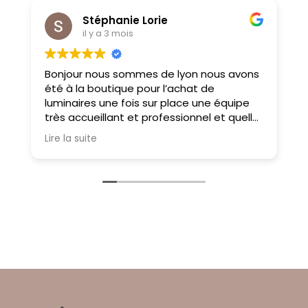
Stéphanie Lorie
il y a 3 mois
Bonjour nous sommes de lyon nous avons
M
été à la boutique pour l’achat de
f
luminaires une fois sur place une équipe
très accueillant et professionnel et quelle
choix on ne sait pas où donner de la tête
Lire la suite
tellement il y a des choses magnifiques
À très bientôt