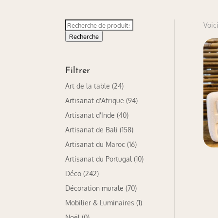
Recherche
Voici
pour :
Recherche
Filtrer
Art de la table
(24)
Artisanat d'Afrique
(94)
Artisanat d'Inde
(40)
Artisanat de Bali
(158)
Artisanat du Maroc
(16)
Artisanat du Portugal
(10)
Déco
(242)
Décoration murale
(70)
Mobilier & Luminaires
(1)
Noël
(0)