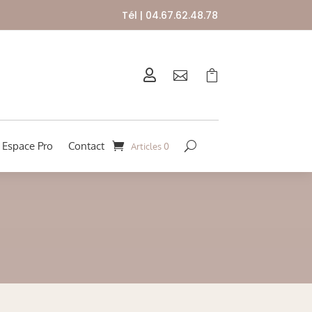
Tél | 04.67.62.48.78



Espace Pro
Contact
Articles 0
E