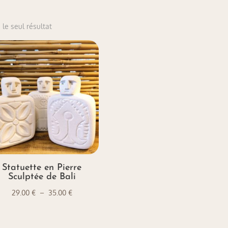
 le seul résultat
Statuette en Pierre
Sculptée de Bali
Plage
29.00
€
–
35.00
€
de
prix :