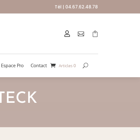
Tél | 04.67.62.48.78



Espace Pro
Contact
Articles 0
TECK