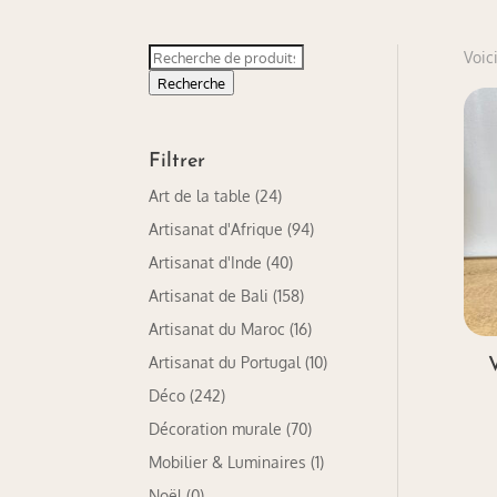
Recherche
Voici
pour :
Recherche
Filtrer
Art de la table
(24)
Artisanat d'Afrique
(94)
Artisanat d'Inde
(40)
Artisanat de Bali
(158)
Artisanat du Maroc
(16)
Artisanat du Portugal
(10)
Déco
(242)
Décoration murale
(70)
Mobilier & Luminaires
(1)
Noël
(0)