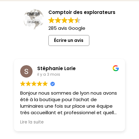
Comptoir des explorateurs
285 avis Google
Écrire un avis
Stéphanie Lorie
il y a 3 mois
Bonjour nous sommes de lyon nous avons
M
été à la boutique pour l’achat de
f
luminaires une fois sur place une équipe
très accueillant et professionnel et quelle
choix on ne sait pas où donner de la tête
Lire la suite
tellement il y a des choses magnifiques
À très bientôt