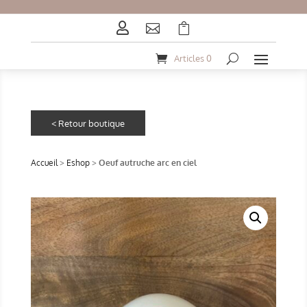



Articles 0
Accueil
>
Eshop
>
Oeuf autruche arc en ciel