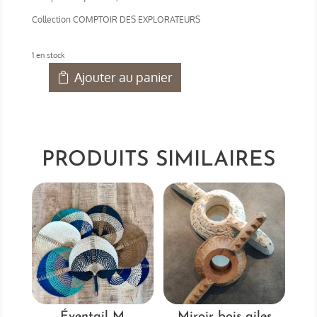
Collection COMPTOIR DES EXPLORATEURS
1 en stock
Ajouter au panier
quantité
de
Oeuf
autruche
arc
PRODUITS SIMILAIRES
en
ciel
Éventail M
Miroir bois ailes