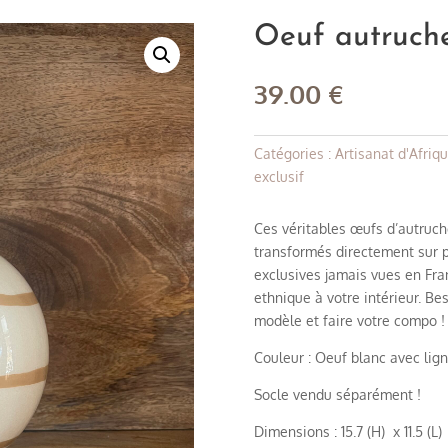
Oeuf autruche
39.00
€
Catégories :
Artisanat d'Afriq
exclusif
Ces véritables œufs d’autruche
transformés directement sur p
exclusives jamais vues en Fra
ethnique à votre intérieur. Bes
modèle et faire votre compo !
Couleur : Oeuf blanc avec lig
Socle vendu séparément !
Dimensions : 15.7 (H) x 11.5 (L) x