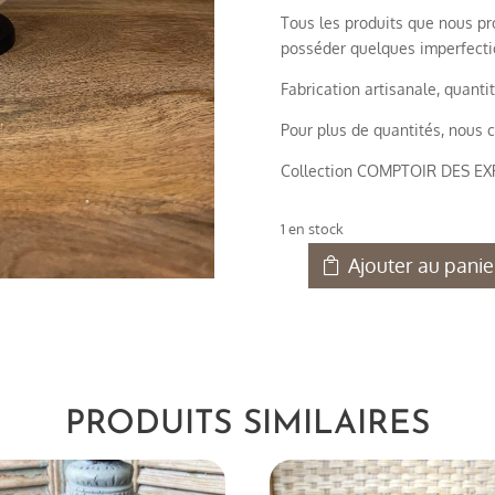
Tous les produits que nous pro
posséder quelques imperfection
Fabrication artisanale, quantit
Pour plus de quantités, nous c
Collection COMPTOIR DES E
1 en stock
Ajouter au panie
quantité
de
Oeuf
autruche
blanc
lignes
PRODUITS SIMILAIRES
marron