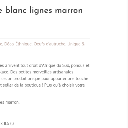
 blanc lignes marron
ue
,
Déco
,
Éthnique
,
Oeufs d'autruche
,
Unique &
s arrivent tout droit d’Afrique du Sud, pondus et
lace. Des petites merveilles artisanales
nce, un produit unique pour apporter une touche
t seller de la boutique ! Plus qu’à choisir votre
nes marron.
 11.5 (l)