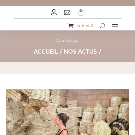



Articles 0
Actu boutique
ACCUEIL
/
NOS ACTUS
/