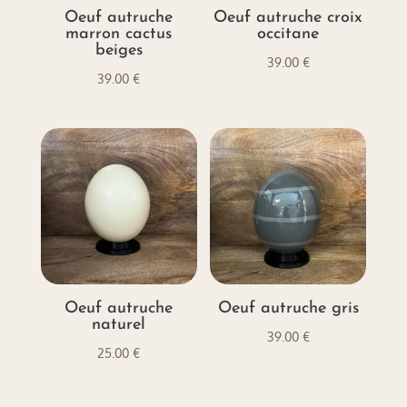
Oeuf autruche
Oeuf autruche croix
marron cactus
occitane
beiges
39.00
€
39.00
€
Oeuf autruche
Oeuf autruche gris
naturel
39.00
€
25.00
€