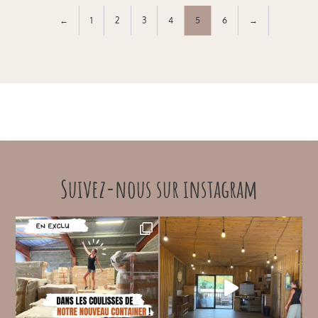
←
1
2
3
4
5
6
→
Suivez-nous sur instagram