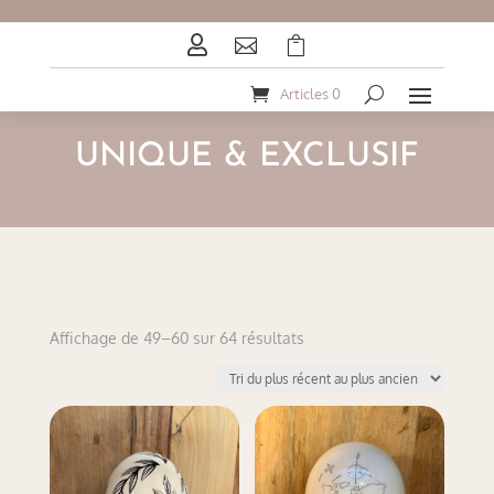



Articles 0
UNIQUE & EXCLUSIF
Trié
Affichage de 49–60 sur 64 résultats
du
plus
récent
au
plus
ancien