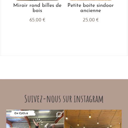
Miroir rond billes de
Petite boite sindoor
bois
ancienne
65.00
€
25.00
€
Suivez-nous sur instagram