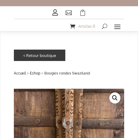



Articles 0
Accueil
>
Eshop
>
Bougies rondes Swaziland