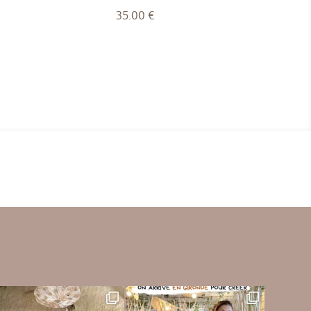
35.00
€