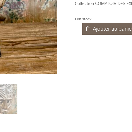
Collection COMPTOIR DES E
1 en stock
Ajouter au panie
quantité
de
Masque
en
bois
sur
socle