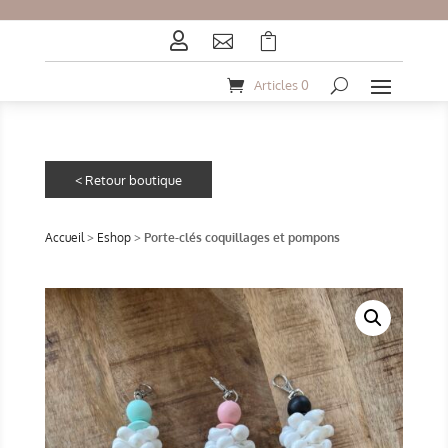



Articles 0
Accueil
>
Eshop
>
Porte-clés coquillages et pompons