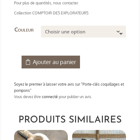
Pour plus de quantités, nous contacter.
Collection COMPTOIR DES EXPLORATEURS
Couleur
Ajouter au panier
quantité
de
Porte-
Soyez le premier à laisser votre avis sur “Porte-clés coquillages et
clés
pompons”
coquillages
Vous devez être
connecté
pour publier un avis.
et
pompons
PRODUITS SIMILAIRES