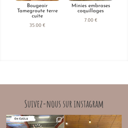
Bougeoir
Minies embrases
Tamegroute terre
coquillages
cuite
7.00
€
35.00
€
Suivez-nous sur instagram