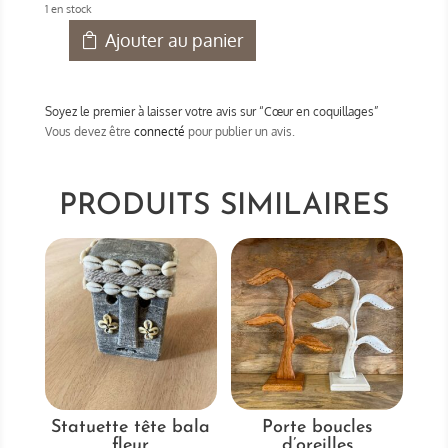
1 en stock
Ajouter au panier
quantité
de
Cœur
Soyez le premier à laisser votre avis sur “Cœur en coquillages”
en
Vous devez être
connecté
pour publier un avis.
coquillages
PRODUITS SIMILAIRES
Statuette tête bala
Porte boucles
fleur
d’oreilles