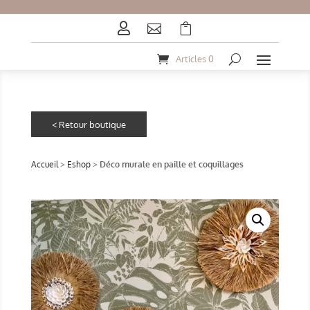



Articles 0
Accueil
>
Eshop
>
Déco murale en paille et coquillages