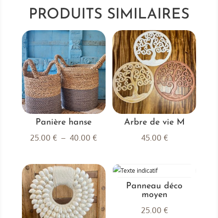
PRODUITS SIMILAIRES
Panière hanse
Arbre de vie M
Plage
25.00
€
–
40.00
€
45.00
€
de
prix :
25.00 €
Panneau déco
à
moyen
40.00 €
25.00
€