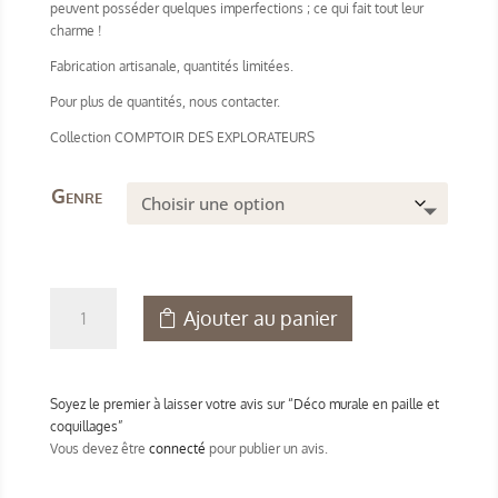
peuvent posséder quelques imperfections ; ce qui fait tout leur
charme !
Fabrication artisanale, quantités limitées.
Pour plus de quantités, nous contacter.
Collection COMPTOIR DES EXPLORATEURS
Genre
quantité
Ajouter au panier
de
Déco
murale
en
Soyez le premier à laisser votre avis sur “Déco murale en paille et
paille
coquillages”
et
Vous devez être
connecté
pour publier un avis.
coquillages