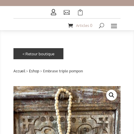



Articles 0
Accueil
>
Eshop
>
Embrase triple pompon