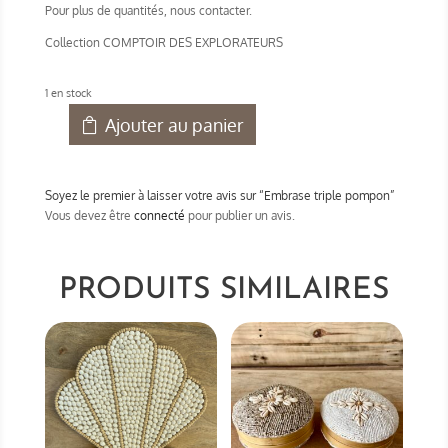
Pour plus de quantités, nous contacter.
Collection COMPTOIR DES EXPLORATEURS
1 en stock
Ajouter au panier
quantité
de
Embrase
Soyez le premier à laisser votre avis sur “Embrase triple pompon”
triple
Vous devez être
connecté
pour publier un avis.
pompon
PRODUITS SIMILAIRES