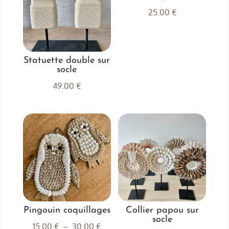
25.00
€
Statuette double sur
socle
49.00
€
Pingouin coquillages
Collier papou sur
socle
Plage
15.00
€
–
30.00
€