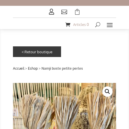



Articles 0
Accueil
>
Eshop
>
Namji buste petite perles