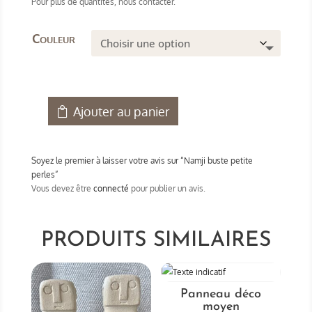
Pour plus de quantités, nous contacter.
Couleur
Ajouter au panier
quantité
de
Namji
Soyez le premier à laisser votre avis sur “Namji buste petite
buste
perles”
petite
Vous devez être
connecté
pour publier un avis.
perles
PRODUITS SIMILAIRES
Panneau déco
moyen