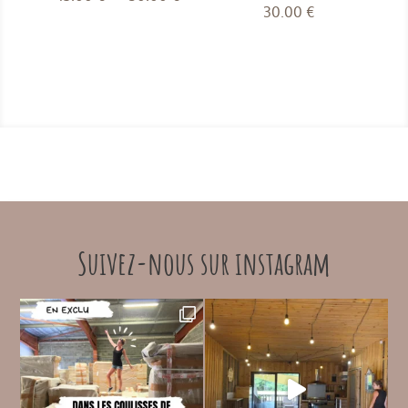
30.00
€
de
prix :
15.00 €
à
30.00 €
Suivez-nous sur instagram