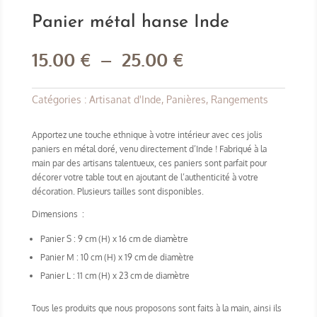
Panier métal hanse Inde
Plage
15.00
€
–
25.00
€
de
prix :
15.00 €
Catégories :
Artisanat d'Inde
,
Panières
,
Rangements
à
25.00 €
Apportez une touche ethnique à votre intérieur avec ces jolis
paniers en métal doré, venu directement d’Inde ! Fabriqué à la
main par des artisans talentueux, ces paniers sont parfait pour
décorer votre table tout en ajoutant de l’authenticité à votre
décoration. Plusieurs tailles sont disponibles.
Dimensions :
Panier S : 9 cm (H) x 16 cm de diamètre
Panier M : 10 cm (H) x 19 cm de diamètre
Panier L : 11 cm (H) x 23 cm de diamètre
Tous les produits que nous proposons sont faits à la main, ainsi ils