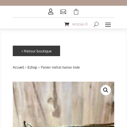



Articles 0
Accueil
>
Eshop
>
Panier métal hanse Inde