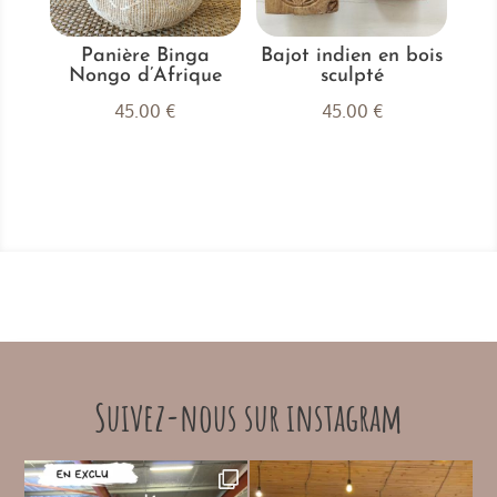
Panière Binga
Bajot indien en bois
Nongo d’Afrique
sculpté
45.00
€
45.00
€
Suivez-nous sur instagram