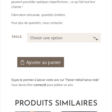
peuvent posséder quelques imperfections ; ce qui fait tout leur
charme !
Fabrication artisanale, quantités limitées.
Pour plus de quantités, nous contacter.
taille
Ajouter au panier
quantité
de
Panier
Soyez le premier à laisser votre avis sur “Panier métal hanse Inde”
métal
Vous devez être
connecté
pour publier un avis.
hanse
Inde
PRODUITS SIMILAIRES