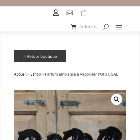



Articles 0
Accueil
>
Eshop
>
Parfum ambiance à vaporiser PORTUGAL