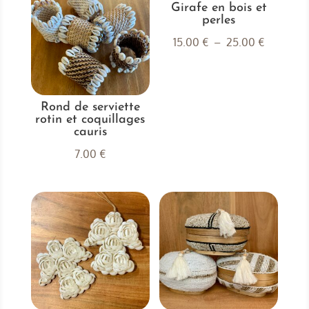
Girafe en bois et
perles
Plage
15.00
€
–
25.00
€
de
prix :
15.00 €
Rond de serviette
à
rotin et coquillages
25.00 €
cauris
7.00
€