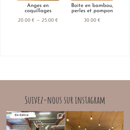
Anges en
Boite en bambou,
coquillages
perles et pompon
Plage
20.00
€
–
25.00
€
30.00
€
de
prix :
20.00 €
à
25.00 €
Suivez-nous sur instagram