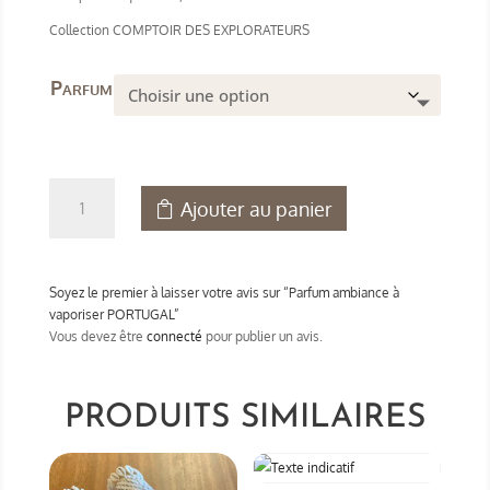
Collection COMPTOIR DES EXPLORATEURS
Parfum
quantité
Ajouter au panier
de
Parfum
ambiance
à
Soyez le premier à laisser votre avis sur “Parfum ambiance à
vaporiser
vaporiser PORTUGAL”
PORTUGAL
Vous devez être
connecté
pour publier un avis.
PRODUITS SIMILAIRES