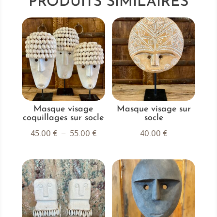
PRODUITS SIMILAIRES
Masque visage
Masque visage sur
coquillages sur socle
socle
Plage
45.00
€
–
55.00
€
40.00
€
de
prix :
45.00 €
à
55.00 €