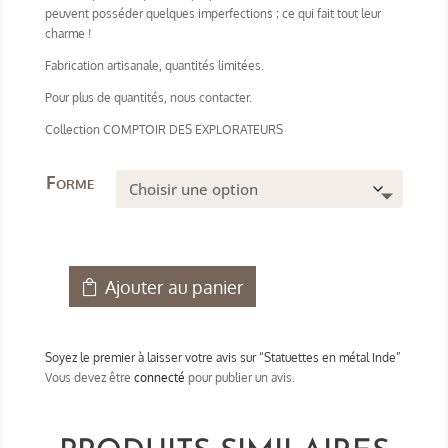
peuvent posséder quelques imperfections ; ce qui fait tout leur
charme !
Fabrication artisanale, quantités limitées.
Pour plus de quantités, nous contacter.
Collection COMPTOIR DES EXPLORATEURS
Forme
Ajouter au panier
quantité
de
Statuettes
Soyez le premier à laisser votre avis sur “Statuettes en métal Inde”
en
Vous devez être
connecté
pour publier un avis.
métal
Inde