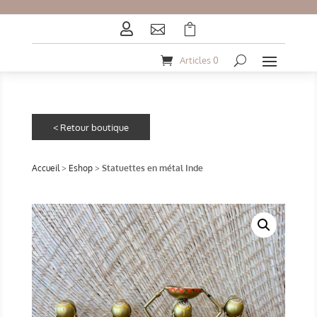



Articles 0
Accueil
>
Eshop
>
Statuettes en métal Inde