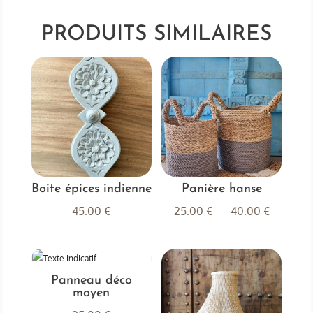
macramé
PRODUITS SIMILAIRES
Boite épices indienne
Panière hanse
Plage
45.00
€
25.00
€
–
40.00
€
de
prix :
25.00 €
Panneau déco
à
moyen
40.00 €