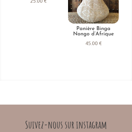
25.00
€
Panière Binga
Nongo d’Afrique
45.00
€
Suivez-nous sur instagram