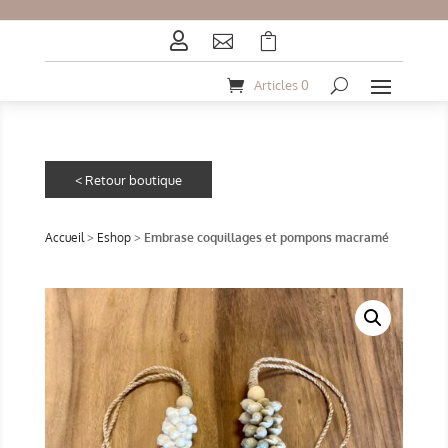



Articles 0
Accueil
>
Eshop
>
Embrase coquillages et pompons macramé