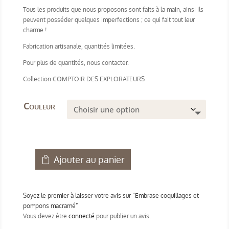
Tous les produits que nous proposons sont faits à la main, ainsi ils
peuvent posséder quelques imperfections ; ce qui fait tout leur
charme !
Fabrication artisanale, quantités limitées.
Pour plus de quantités, nous contacter.
Collection COMPTOIR DES EXPLORATEURS
Couleur
Ajouter au panier
quantité
de
Embrase
Soyez le premier à laisser votre avis sur “Embrase coquillages et
coquillages
pompons macramé”
et
Vous devez être
connecté
pour publier un avis.
pompons